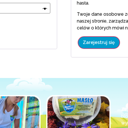
hasła.
Twoje dane osobowe zos
naszej stronie, zarządz
celów o których mówi 
Zarejestruj się
Za
bl
wy