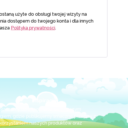
taną użyte do obsługi twojej wizyty na
ania dostępem do twojego konta i dla innych
nasza
Polityka prywatności
.
Inspiracje
praszamy do zapoznania się z naszym
ogiem, gdzie publikujemy smaczne przepisy z
korzystaniem naszych produktów oraz