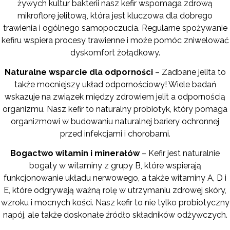
żywych kultur bakterii nasz kefir wspomaga zdrową
mikroflorę jelitową, która jest kluczowa dla dobrego
trawienia i ogólnego samopoczucia. Regularne spożywanie
kefiru wspiera procesy trawienne i może pomóc zniwelować
dyskomfort żołądkowy.
Naturalne wsparcie dla odporności
– Zadbane jelita to
także mocniejszy układ odpornościowy! Wiele badań
wskazuje na związek między zdrowiem jelit a odpornością
organizmu. Nasz kefir to naturalny probiotyk, który pomaga
organizmowi w budowaniu naturalnej bariery ochronnej
przed infekcjami i chorobami.
Bogactwo witamin i minerałów
– Kefir jest naturalnie
bogaty w witaminy z grupy B, które wspierają
funkcjonowanie układu nerwowego, a także witaminy A, D i
E, które odgrywają ważną rolę w utrzymaniu zdrowej skóry,
wzroku i mocnych kości. Nasz kefir to nie tylko probiotyczny
napój, ale także doskonałe źródło składników odżywczych.