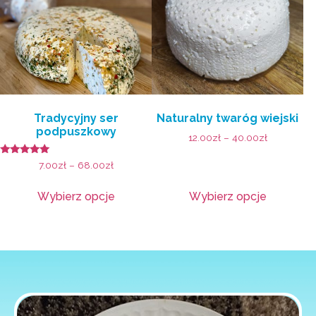
Tradycyjny ser
Naturalny twaróg wiejski
podpuszkowy
12.00
zł
–
40.00
zł
Oceniono
7.00
zł
–
68.00
zł
5.00
na 5
Wybierz opcje
Wybierz opcje