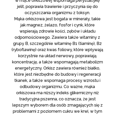
w mące orkiszowej wspomaga perystaltykę
jelit, poprawia trawienie i przyczynia się do
oczyszczania organizmu z toksyn.
Mąka orkiszowa jest bogata w minerały, takie
jak magnez, żelazo, fosfor i cynk, które
wspierają zdrowie kości, zębów i układu
odpornościowego. Zawiera także witaminy z
grupy B, szczególnie witaminę B1 (tiaminę), B2
(ryboflawinę) oraz kwas foliowy, które wpływają
korzystnie na układ nerwowy, poprawiają
koncentrację, a także wspomagają metabolizm
energetyczny. Orkisz zawiera również białko,
które jest niezbędne do budowy i regeneracji
tkanek, a także wspomaga procesy wzrostu i
odbudowy organizmu. Co ważne, mąka
orkiszowa ma niższy indeks glikemiczny niż
tradycyjna pszenna, co oznacza, że jest
lepszym wyborem dla osób zmagających się z
problemami z poziomem cukru we krwi, w tym