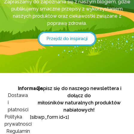
Zapraszamy do zapoznania się z naszym blogiem, gdzie
publikujemy smaczne przepisy z wykorzystaniem
naszych produktów oraz ciekawostki związane z
poprawą zdrowia.
Przejdź do inspiracji
Informacje
Zapisz się do naszego newslettera i
Dostawa
dołącz do
i
miłośników naturalnych produktów
płatności
nabiałowych!
Polityka
[sibwp_form id=1]
prywatności
Regulamin