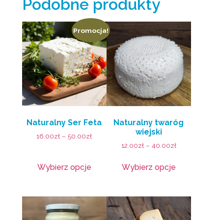
Podobne produkty
Promocja!
Naturalny Ser Feta
Naturalny twaróg
wiejski
16.00
zł
–
50.00
zł
12.00
zł
–
40.00
zł
Wybierz opcje
Wybierz opcje