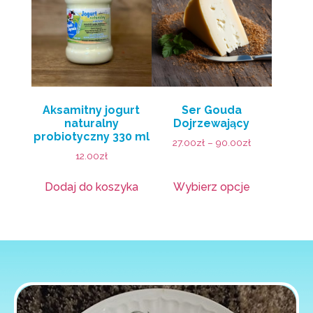
Aksamitny jogurt
Ser Gouda
naturalny
Dojrzewający
probiotyczny 330 ml
27.00
zł
–
90.00
zł
12.00
zł
Dodaj do koszyka
Wybierz opcje