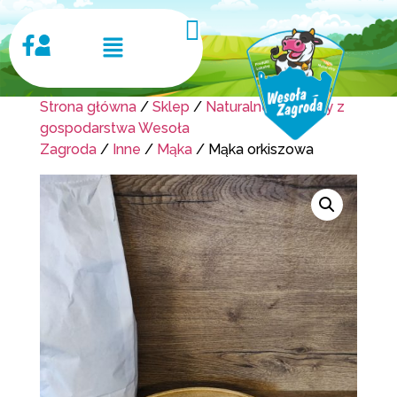
Strona główna
/
Sklep
/
Naturalne produkty z
gospodarstwa Wesoła
Zagroda
/
Inne
/
Mąka
/ Mąka orkiszowa