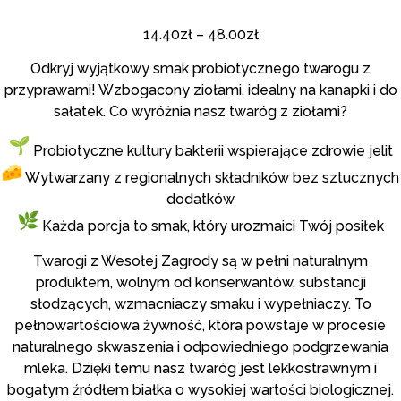
1
Oceniony
5.00
na 5
14.40
zł
–
48.00
zł
na
podstawie
oceny
Odkryj wyjątkowy smak probiotycznego twarogu z
klienta
przyprawami! Wzbogacony ziołami, idealny na kanapki i do
sałatek. Co wyróżnia nasz twaróg z ziołami?
Probiotyczne kultury bakterii wspierające zdrowie jelit
Wytwarzany z regionalnych składników bez sztucznych
dodatków
Każda porcja to smak, który urozmaici Twój posiłek
Twarogi z Wesołej Zagrody są w pełni naturalnym
produktem, wolnym od konserwantów, substancji
słodzących, wzmacniaczy smaku i wypełniaczy. To
pełnowartościowa żywność, która powstaje w procesie
naturalnego skwaszenia i odpowiedniego podgrzewania
mleka. Dzięki temu nasz twaróg jest lekkostrawnym i
bogatym źródłem białka o wysokiej wartości biologicznej.