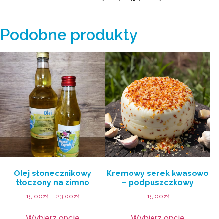
Podobne produkty
Olej słonecznikowy
Kremowy serek kwasowo
tłoczony na zimno
– podpuszczkowy
15.00
zł
–
23.00
zł
15.00
zł
Wybierz opcje
Wybierz opcje