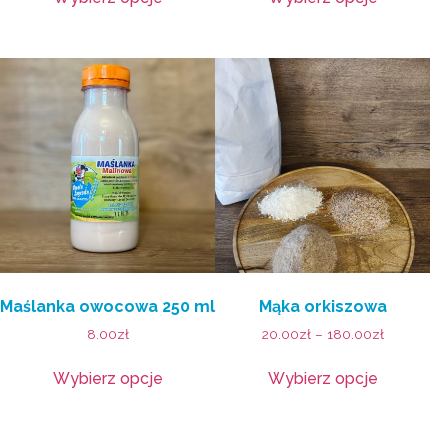
Maślanka owocowa 250 ml
Mąka orkiszowa
8.00
zł
20.00
zł
–
180.00
zł
Wybierz opcje
Wybierz opcje