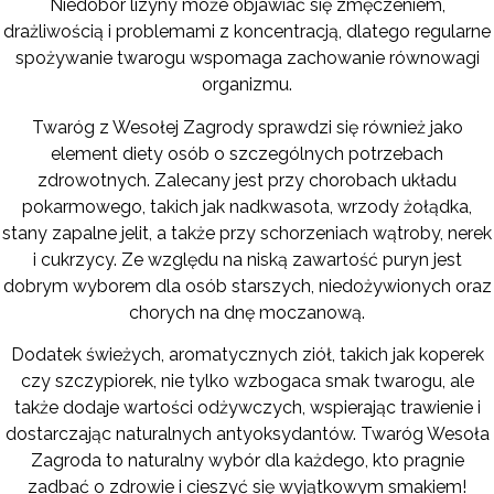
Niedobór lizyny może objawiać się zmęczeniem,
drażliwością i problemami z koncentracją, dlatego regularne
spożywanie twarogu wspomaga zachowanie równowagi
organizmu.
Twaróg z Wesołej Zagrody sprawdzi się również jako
element diety osób o szczególnych potrzebach
zdrowotnych. Zalecany jest przy chorobach układu
pokarmowego, takich jak nadkwasota, wrzody żołądka,
stany zapalne jelit, a także przy schorzeniach wątroby, nerek
i cukrzycy. Ze względu na niską zawartość puryn jest
dobrym wyborem dla osób starszych, niedożywionych oraz
chorych na dnę moczanową.
Dodatek świeżych, aromatycznych ziół, takich jak koperek
czy szczypiorek, nie tylko wzbogaca smak twarogu, ale
także dodaje wartości odżywczych, wspierając trawienie i
dostarczając naturalnych antyoksydantów. Twaróg Wesoła
Zagroda to naturalny wybór dla każdego, kto pragnie
zadbać o zdrowie i cieszyć się wyjątkowym smakiem!