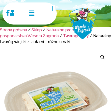
Strona główna
/
Sklep
/
Naturalne produkty z
gospodarstwa Wesoła Zagroda
/
Twarogi i sery
/ Naturalny
twaróg wiejski z ziołami – różne smaki