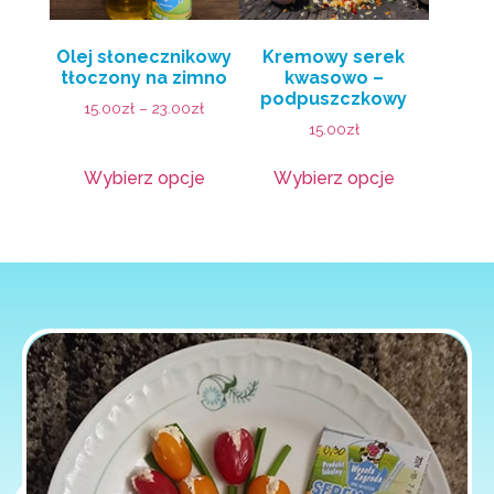
Olej słonecznikowy
Kremowy serek
tłoczony na zimno
kwasowo –
podpuszczkowy
15.00
zł
–
23.00
zł
15.00
zł
Wybierz opcje
Wybierz opcje