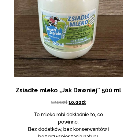
Zsiadłe mleko „Jak Dawniej” 500 ml
12.00
zł
10.00
zł
To mleko robi dokładnie to, co
powinno.
Bez dodatków, bez konserwantów i
bez przyspieszania natury.