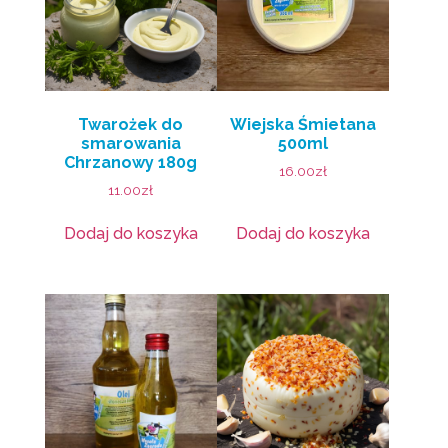
Twarożek do
Wiejska Śmietana
smarowania
500ml
Chrzanowy 180g
16.00
zł
11.00
zł
Dodaj do koszyka
Dodaj do koszyka