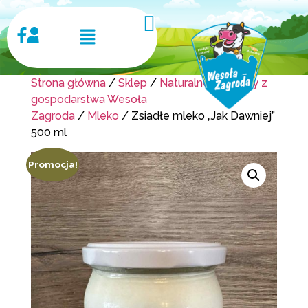
Strona główna
/
Sklep
/
Naturalne produkty z
gospodarstwa Wesoła
Zagroda
/
Mleko
/ Zsiadłe mleko „Jak Dawniej”
500 ml
Promocja!