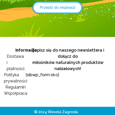
Przejdź do inspiracji
Informacje
Zapisz się do naszego newslettera i
Dostawa
dołącz do
i
miłośników naturalnych produktów
płatności
nabiałowych!
Polityka
[sibwp_form id=1]
prywatności
Regulamin
Współpraca
© 2024 Wesoła Zagroda.